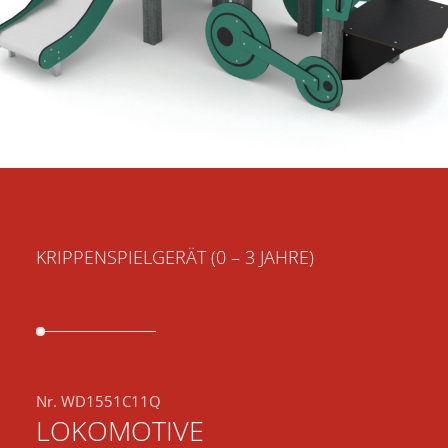
KRIPPENSPIELGERÄT (0 – 3 JAHRE)
Nr. WD1551C11Q
LOKOMOTIVE